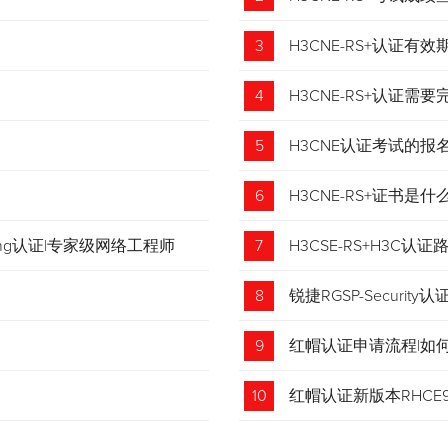
3
H3CNE-RS+认证有
4
H3CNE-RS+认证
5
H3CNE认证考试的
6
H3CNE-RS+证书
tching认证|专家级网络工程师
7
H3CSE-RS+H3C
8
锐捷RGSP-Security认
9
红帽认证申请流程|如
收藏！
10
红帽认证新版本RHCE9