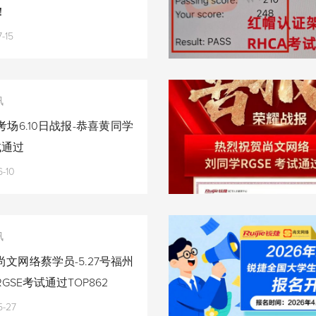
！
-15
讯
场6.10日战报-恭喜黄同学
试通过
-10
讯
文网络蔡学员-5.27号福州
GSE考试通过TOP862
5-27