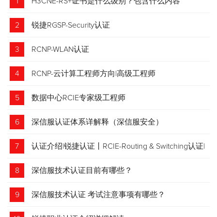
1
H3CNE-RS+证书是什么级别？包含什么内容
2
锐捷RGSP-Security认证
3
RCNP-WLAN认证
4
RCNP-云计算工程师方向|高级工程师
5
数据中心RCIE专家级工程师
6
深信服认证体系详解释（深信服安全）
7
认证介绍|锐捷认证丨RCIE-Routing & Switching认证|
专家级网络工程师
8
深信服技术认证目前有哪些？
9
深信服技术认证 考试注意事项有哪些？