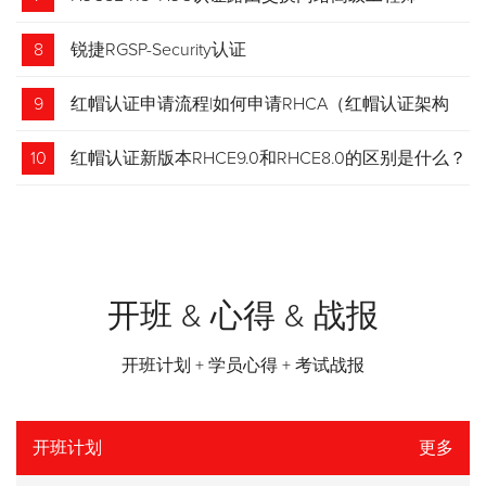
8
锐捷RGSP-Security认证
9
红帽认证申请流程|如何申请RHCA（红帽认证架构
师）证书？申请步骤请收藏！
10
红帽认证新版本RHCE9.0和RHCE8.0的区别是什么？
开班 & 心得 & 战报
开班计划 + 学员心得 + 考试战报
开班计划
更多