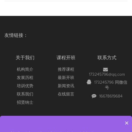
友情链接：
关于我们
课程开班
联系方式
机构简介
推荐课程
173245796@qq.com
发展历程
最新开班
173245796 同微信
培训优势
新闻资讯
号
联系我们
在线留言
16678619684
招贤纳士
×
Copyright © 2026 All Rights Reserved
【官网】青岛尚文网络/锐捷