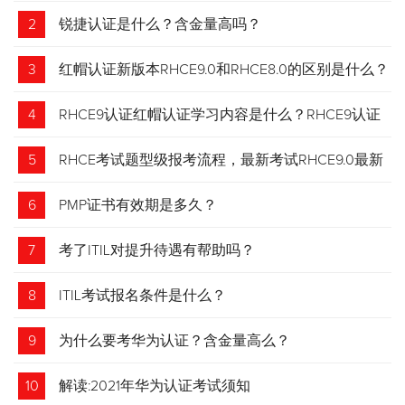
2
锐捷认证是什么？含金量高吗？
3
红帽认证新版本RHCE9.0和RHCE8.0的区别是什么？
4
RHCE9认证红帽认证学习内容是什么？RHCE9认证
介绍
5
RHCE考试题型级报考流程，最新考试RHCE9.0最新
考试 变化请悉知
6
PMP证书有效期是多久？
7
考了ITIL对提升待遇有帮助吗？
8
ITIL考试报名条件是什么？
9
为什么要考华为认证？含金量高么？
10
解读:2021年华为认证考试须知