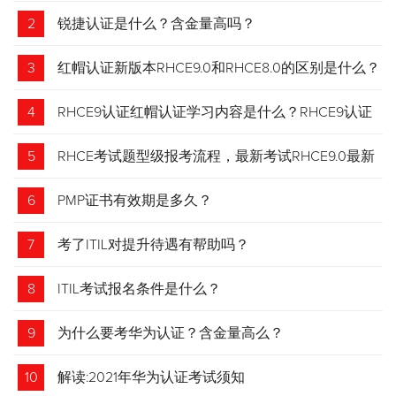
2
锐捷认证是什么？含金量高吗？
3
红帽认证新版本RHCE9.0和RHCE8.0的区别是什么？
4
RHCE9认证红帽认证学习内容是什么？RHCE9认证
介绍
5
RHCE考试题型级报考流程，最新考试RHCE9.0最新
考试 变化请悉知
6
PMP证书有效期是多久？
7
考了ITIL对提升待遇有帮助吗？
8
ITIL考试报名条件是什么？
9
为什么要考华为认证？含金量高么？
10
解读:2021年华为认证考试须知