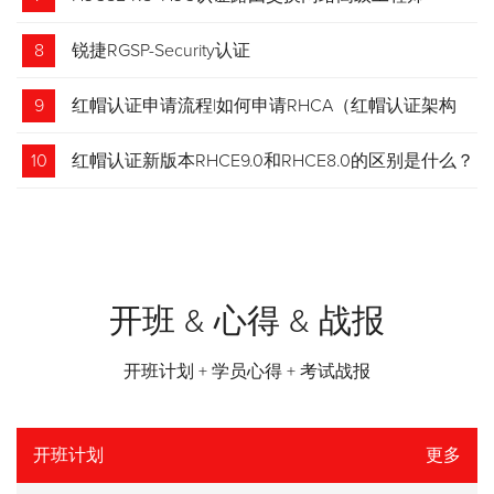
8
锐捷RGSP-Security认证
9
红帽认证申请流程|如何申请RHCA（红帽认证架构
师）证书？申请步骤请收藏！
10
红帽认证新版本RHCE9.0和RHCE8.0的区别是什么？
开班 & 心得 & 战报
开班计划 + 学员心得 + 考试战报
开班计划
更多