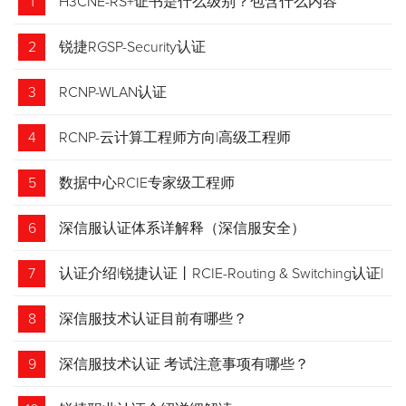
1
H3CNE-RS+证书是什么级别？包含什么内容
2
锐捷RGSP-Security认证
3
RCNP-WLAN认证
4
RCNP-云计算工程师方向|高级工程师
5
数据中心RCIE专家级工程师
6
深信服认证体系详解释（深信服安全）
7
认证介绍|锐捷认证丨RCIE-Routing & Switching认证|
专家级网络工程师
8
深信服技术认证目前有哪些？
9
深信服技术认证 考试注意事项有哪些？