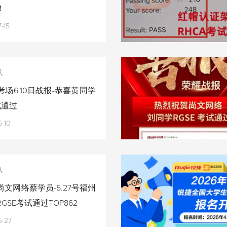
！
-15
讯
场6.10日战报-恭喜黄同学
试通过
-10
讯
文网络蔡学员-5.27号福州
GSE考试通过TOP862
5-27