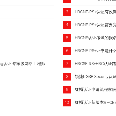
3
H3CNE-RS+认证有
4
H3CNE-RS+认证
5
H3CNE认证考试的
6
H3CNE-RS+证书
tching认证|专家级网络工程师
7
H3CSE-RS+H3C
8
锐捷RGSP-Security认
9
红帽认证申请流程|如
收藏！
10
红帽认证新版本RHCE9