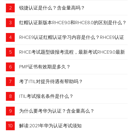
2
锐捷认证是什么？含金量高吗？
3
红帽认证新版本RHCE9.0和RHCE8.0的区别是什么？
4
RHCE9认证红帽认证学习内容是什么？RHCE9认证
介绍
5
RHCE考试题型级报考流程，最新考试RHCE9.0最新
考试 变化请悉知
6
PMP证书有效期是多久？
7
考了ITIL对提升待遇有帮助吗？
8
ITIL考试报名条件是什么？
9
为什么要考华为认证？含金量高么？
10
解读:2021年华为认证考试须知