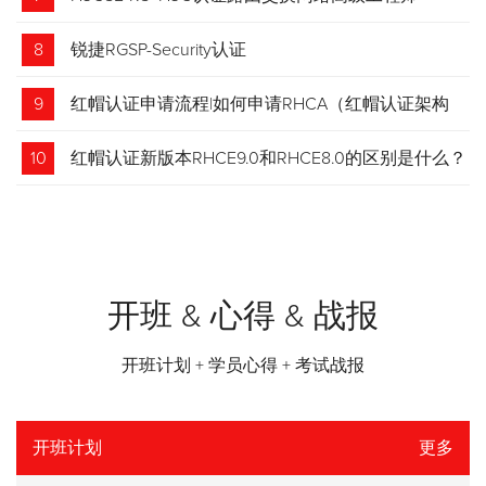
8
锐捷RGSP-Security认证
9
红帽认证申请流程|如何申请RHCA（红帽认证架构
师）证书？申请步骤请收藏！
10
红帽认证新版本RHCE9.0和RHCE8.0的区别是什么？
开班 & 心得 & 战报
开班计划 + 学员心得 + 考试战报
开班计划
更多