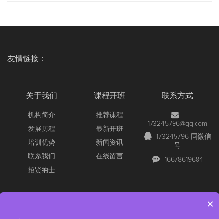
友情链接：
关于我们
课程开班
联系方式
机构简介
推荐课程
173245796@qq.com
发展历程
最新开班
173245796 同微信
培训优势
新闻资讯
号
联系我们
在线留言
16678619684
招贤纳士
×
Copyright © 2026 All Rights Reserved
【官网】青岛尚文网络/锐捷