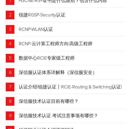
1
H3CNE-RS+证书是什么级别？包含什么内容
2
锐捷RGSP-Security认证
3
RCNP-WLAN认证
4
RCNP-云计算工程师方向|高级工程师
5
数据中心RCIE专家级工程师
6
深信服认证体系详解释（深信服安全）
7
认证介绍|锐捷认证丨RCIE-Routing & Switching认证|
专家级网络工程师
8
深信服技术认证目前有哪些？
9
深信服技术认证 考试注意事项有哪些？